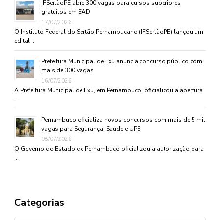
IFSertãoPE abre 300 vagas para cursos superiores
gratuitos em EAD
17/07/2026
O Instituto Federal do Sertão Pernambucano (IFSertãoPE) lançou um
edital …
Prefeitura Municipal de Exu anuncia concurso público com
mais de 300 vagas
16/07/2026
A Prefeitura Municipal de Exu, em Pernambuco, oficializou a abertura
…
Pernambuco oficializa novos concursos com mais de 5 mil
vagas para Segurança, Saúde e UPE
08/07/2026
O Governo do Estado de Pernambuco oficializou a autorização para
…
Categorias