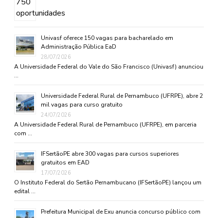
Univasf oferece 150 vagas para bacharelado em
Administração Pública EaD
28/07/2026
A Universidade Federal do Vale do São Francisco (Univasf) anunciou
…
Universidade Federal Rural de Pernambuco (UFRPE), abre 2
mil vagas para curso gratuito
24/07/2026
A Universidade Federal Rural de Pernambuco (UFRPE), em parceria
com …
IFSertãoPE abre 300 vagas para cursos superiores
gratuitos em EAD
17/07/2026
O Instituto Federal do Sertão Pernambucano (IFSertãoPE) lançou um
edital …
Prefeitura Municipal de Exu anuncia concurso público com