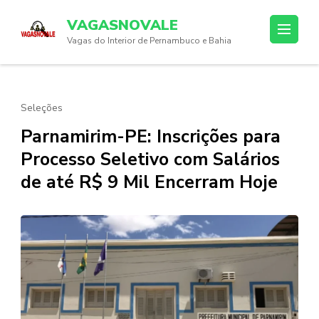
Skip
VAGASNOVALE
to
Vagas do Interior de Pernambuco e Bahia
content
(Press
Enter)
Seleções
Parnamirim-PE: Inscrições para
Processo Seletivo com Salários
de até R$ 9 Mil Encerram Hoje