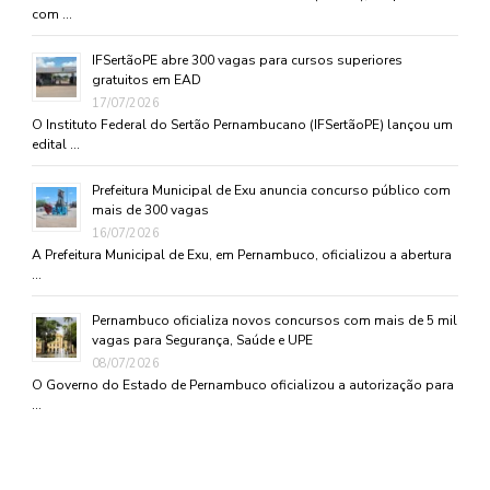
com …
IFSertãoPE abre 300 vagas para cursos superiores
gratuitos em EAD
17/07/2026
O Instituto Federal do Sertão Pernambucano (IFSertãoPE) lançou um
edital …
Prefeitura Municipal de Exu anuncia concurso público com
mais de 300 vagas
16/07/2026
A Prefeitura Municipal de Exu, em Pernambuco, oficializou a abertura
…
Pernambuco oficializa novos concursos com mais de 5 mil
vagas para Segurança, Saúde e UPE
08/07/2026
O Governo do Estado de Pernambuco oficializou a autorização para
…