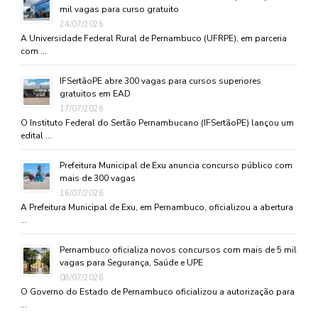
mil vagas para curso gratuito
24/07/2026
A Universidade Federal Rural de Pernambuco (UFRPE), em parceria
com …
IFSertãoPE abre 300 vagas para cursos superiores
gratuitos em EAD
17/07/2026
O Instituto Federal do Sertão Pernambucano (IFSertãoPE) lançou um
edital …
Prefeitura Municipal de Exu anuncia concurso público com
mais de 300 vagas
16/07/2026
A Prefeitura Municipal de Exu, em Pernambuco, oficializou a abertura
…
Pernambuco oficializa novos concursos com mais de 5 mil
vagas para Segurança, Saúde e UPE
08/07/2026
O Governo do Estado de Pernambuco oficializou a autorização para
…