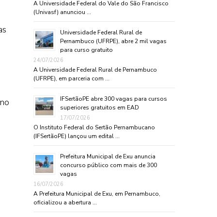
A Universidade Federal do Vale do São Francisco
(Univasf) anunciou …
as
Universidade Federal Rural de
Pernambuco (UFRPE), abre 2 mil vagas
para curso gratuito
24/07/2026
A Universidade Federal Rural de Pernambuco
(UFRPE), em parceria com …
IFSertãoPE abre 300 vagas para cursos
 no
superiores gratuitos em EAD
17/07/2026
O Instituto Federal do Sertão Pernambucano
(IFSertãoPE) lançou um edital …
Prefeitura Municipal de Exu anuncia
concurso público com mais de 300
vagas
16/07/2026
A Prefeitura Municipal de Exu, em Pernambuco,
oficializou a abertura …