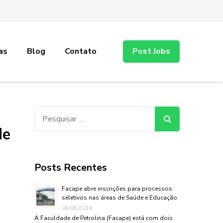
as
Blog
Contato
Post Jobs
Pesquisar
por:
de
Posts Recentes
Facape abre inscrições para processos
seletivos nas áreas de Saúde e Educação
06/08/2026
A Faculdade de Petrolina (Facape) está com dois