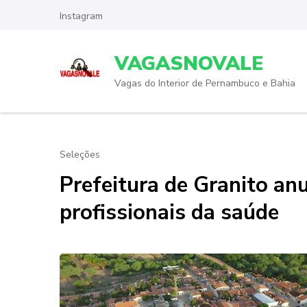
Skip
Instagram
to
content
VAGASNOVALE
(Press
Enter)
Vagas do Interior de Pernambuco e Bahia
Seleções
Prefeitura de Granito an
profissionais da saúde