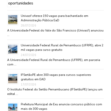
Univasf oferece 150 vagas para bacharelado em
Administração Pública EaD
28/07/2026
A Universidade Federal do Vale do São Francisco (Univasf) anunciou
…
Universidade Federal Rural de Pernambuco (UFRPE), abre 2
mil vagas para curso gratuito
24/07/2026
A Universidade Federal Rural de Pernambuco (UFRPE), em parceria
com …
IFSertãoPE abre 300 vagas para cursos superiores
gratuitos em EAD
17/07/2026
O Instituto Federal do Sertão Pernambucano (IFSertãoPE) lançou um
edital …
Prefeitura Municipal de Exu anuncia concurso público com
mais de 300 vagas