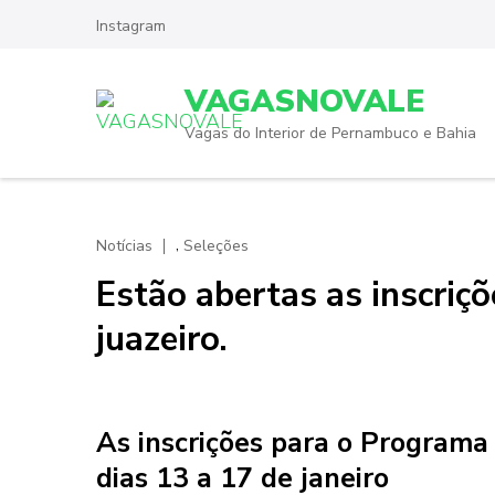
Skip
Instagram
to
content
VAGASNOVALE
(Press
Enter)
Vagas do Interior de Pernambuco e Bahia
,
Notícias
Seleções
Estão abertas as inscriç
juazeiro.
As inscrições para o Programa
dias 13 a 17 de janeiro