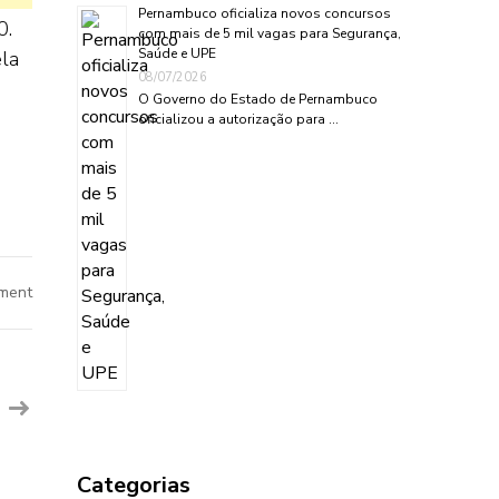
Pernambuco oficializa novos concursos
0.
com mais de 5 mil vagas para Segurança,
Saúde e UPE
ela
08/07/2026
m
O Governo do Estado de Pernambuco
oficializou a autorização para …
on
ment
Estão
abertas
as
inscrições
para
o
programa
aprova
juazeiro.
Categorias