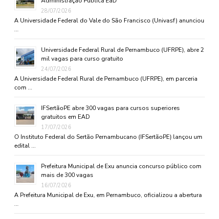
Administração Pública EaD
28/07/2026
A Universidade Federal do Vale do São Francisco (Univasf) anunciou
…
Universidade Federal Rural de Pernambuco (UFRPE), abre 2
mil vagas para curso gratuito
24/07/2026
A Universidade Federal Rural de Pernambuco (UFRPE), em parceria
com …
IFSertãoPE abre 300 vagas para cursos superiores
gratuitos em EAD
17/07/2026
O Instituto Federal do Sertão Pernambucano (IFSertãoPE) lançou um
edital …
Prefeitura Municipal de Exu anuncia concurso público com
mais de 300 vagas
16/07/2026
A Prefeitura Municipal de Exu, em Pernambuco, oficializou a abertura
…