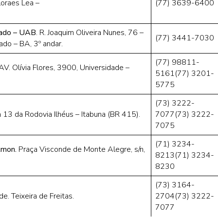
loraes Lea –
(77) 3639-6400
mado – UAB
. R. Joaquim Oliveira Nunes, 76 –
(77) 3441-7030
ado – BA, 3º andar.
(77) 98811-
AV. Olívia Flores, 3900, Universidade –
5161(77) 3201-
5775
(73) 3222-
13 da Rodovia Ilhéus – Itabuna (BR 415).
7077(73) 3222-
7075
(71) 3234-
almon.
Praça Visconde de Monte Alegre, s/n,
8213(71) 3234-
8230
(73) 3164-
de. Teixeira de Freitas.
2704(73) 3222-
7077