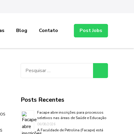
as
Blog
Contato
Post Jobs
Pesquisar
por:
Posts Recentes
 os
Facape abre inscrições para processos
seletivos nas áreas de Saúde e Educação
06/08/2026
s
A Faculdade de Petrolina (Facape) está