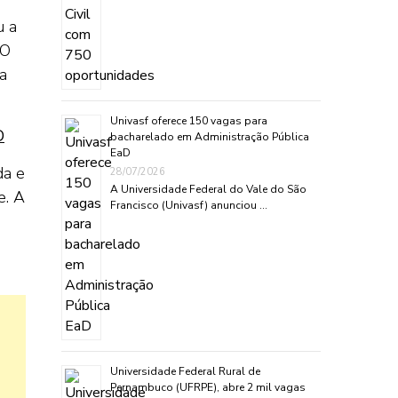
u a
 O
da
Univasf oferece 150 vagas para
D
bacharelado em Administração Pública
EaD
da e
28/07/2026
A Universidade Federal do Vale do São
e. A
Francisco (Univasf) anunciou …
Universidade Federal Rural de
Pernambuco (UFRPE), abre 2 mil vagas