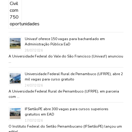
Univasf oferece 150 vagas para bacharelado em
Administração Pública EaD
28/07/2026
A Universidade Federal do Vale do São Francisco (Univasf) anunciou
…
Universidade Federal Rural de Pernambuco (UFRPE), abre 2
mil vagas para curso gratuito
24/07/2026
A Universidade Federal Rural de Pernambuco (UFRPE), em parceria
com …
IFSertãoPE abre 300 vagas para cursos superiores
gratuitos em EAD
17/07/2026
O Instituto Federal do Sertão Pernambucano (IFSertãoPE) lançou um
edital …