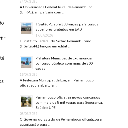
24/07/2026
A Universidade Federal Rural de Pernambuco
(UFRPE), em parceria com …
do
IFSertãoPE abre 300 vagas para cursos
superiores gratuitos em EAD
17/07/2026
tir
O Instituto Federal do Sertão Pernambucano
(IFSertãoPE) lançou um edital …
té
Prefeitura Municipal de Exu anuncia
concurso público com mais de 300
vagas
16/07/2026
os
A Prefeitura Municipal de Exu, em Pernambuco,
oficializou a abertura …
Pernambuco oficializa novos concursos
com mais de 5 mil vagas para Segurança,
Saúde e UPE
08/07/2026
O Governo do Estado de Pernambuco oficializou a
autorização para …