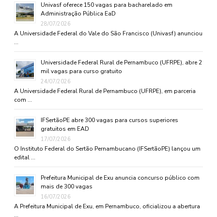
Univasf oferece 150 vagas para bacharelado em
Administração Pública EaD
28/07/2026
A Universidade Federal do Vale do São Francisco (Univasf) anunciou
…
Universidade Federal Rural de Pernambuco (UFRPE), abre 2
mil vagas para curso gratuito
24/07/2026
A Universidade Federal Rural de Pernambuco (UFRPE), em parceria
com …
IFSertãoPE abre 300 vagas para cursos superiores
gratuitos em EAD
17/07/2026
O Instituto Federal do Sertão Pernambucano (IFSertãoPE) lançou um
edital …
Prefeitura Municipal de Exu anuncia concurso público com
mais de 300 vagas
16/07/2026
A Prefeitura Municipal de Exu, em Pernambuco, oficializou a abertura
…