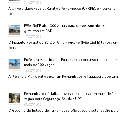
24/07/2026
A Universidade Federal Rural de Pernambuco (UFRPE), em parceria
com …
IFSertãoPE abre 300 vagas para cursos superiores
gratuitos em EAD
17/07/2026
O Instituto Federal do Sertão Pernambucano (IFSertãoPE) lançou um
edital …
Prefeitura Municipal de Exu anuncia concurso público com
mais de 300 vagas
16/07/2026
A Prefeitura Municipal de Exu, em Pernambuco, oficializou a abertura
…
Pernambuco oficializa novos concursos com mais de 5 mil
vagas para Segurança, Saúde e UPE
08/07/2026
O Governo do Estado de Pernambuco oficializou a autorização para
…