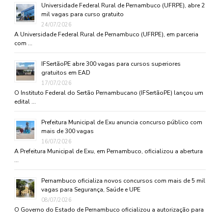
Universidade Federal Rural de Pernambuco (UFRPE), abre 2
mil vagas para curso gratuito
24/07/2026
A Universidade Federal Rural de Pernambuco (UFRPE), em parceria
com …
IFSertãoPE abre 300 vagas para cursos superiores
gratuitos em EAD
17/07/2026
O Instituto Federal do Sertão Pernambucano (IFSertãoPE) lançou um
edital …
Prefeitura Municipal de Exu anuncia concurso público com
mais de 300 vagas
16/07/2026
A Prefeitura Municipal de Exu, em Pernambuco, oficializou a abertura
…
Pernambuco oficializa novos concursos com mais de 5 mil
vagas para Segurança, Saúde e UPE
08/07/2026
O Governo do Estado de Pernambuco oficializou a autorização para
…